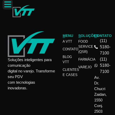
Autor:
Lucas
MENU
SOLUÇÕES
CONTATO
(11)
A VTT
FOOD
SERVICE
5180-
CONTATO
(QSR)
7100
BLOG
(11)
Soluções inteligentes para
FARMÁCIA
VTT
comunicação
5180-
VAREJO
CLIENTES
digital no varejo. Transforme
7100
E CASES
seu PDV
Av.
com tecnologias
Dr.
inovadoras.
Chucri
Zaidan,
1550
Conj.
2503