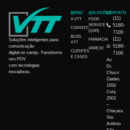
MENU
SOLUÇÕES
CONTATO
(11)
A VTT
FOOD
SERVICE
5180-
CONTATO
(QSR)
7100
BLOG
(11)
Soluções inteligentes para
FARMÁCIA
VTT
comunicação
5180-
VAREJO
CLIENTES
digital no varejo. Transforme
7100
E CASES
seu PDV
Av.
com tecnologias
Dr.
inovadoras.
Chucri
Zaidan,
1550
Conj.
2503
–
Chácara
Sto.
Antônio
São