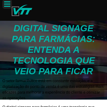
DIGITAL SIGNAGE
PARA FARMÁCIAS:
ENTENDA A
TECNOLOGIA QUE
VEIO PARA FICAR
O setor farmacêutico está em constante evolução, e a
digitalização do ponto de venda é uma das estratégias mais
eficazes para melhorar a experiência do cliente e otimizar
as operações.