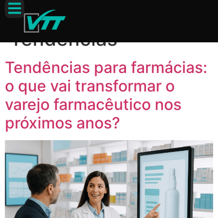
Categoria:
Tendências
Tendências para farmácias:
o que vai transformar o
varejo farmacêutico nos
próximos anos?