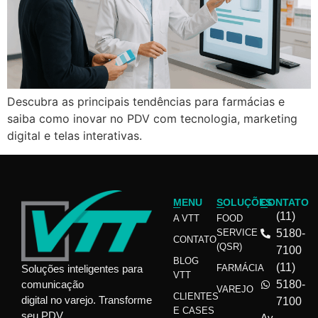
Descubra as principais tendências para farmácias e
saiba como inovar no PDV com tecnologia, marketing
digital e telas interativas.
MENU
SOLUÇÕES
CONTATO
(11)
A VTT
FOOD
SERVICE
5180-
CONTATO
(QSR)
7100
BLOG
(11)
Soluções inteligentes para
FARMÁCIA
VTT
comunicação
5180-
VAREJO
CLIENTES
digital no varejo. Transforme
7100
E CASES
seu PDV
Av.