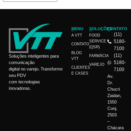
MENU
SOLUÇÕES
CONTATO
(11)
A VTT
FOOD
SERVICE
5180-
CONTATO
(QSR)
7100
BLOG
(11)
Soluções inteligentes para
FARMÁCIA
VTT
comunicação
5180-
VAREJO
CLIENTES
digital no varejo. Transforme
7100
E CASES
seu PDV
Av.
com tecnologias
Dr.
inovadoras.
Chucri
Zaidan,
1550
Conj.
2503
–
Chácara