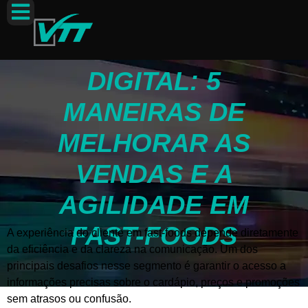
MENUBOARD
DIGITAL: 5
MANEIRAS DE
MELHORAR AS
VENDAS E A
AGILIDADE EM
FAST-FOODS
A experiência do cliente em fast-foods depende diretamente
da eficiência e da clareza na comunicação. Um dos
principais desafios nesse segmento é garantir o acesso a
informações precisas sobre o cardápio, preços e promoções
sem atrasos ou confusão.